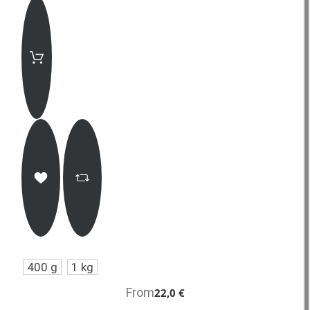
400 g
1 kg
From
22,0 €