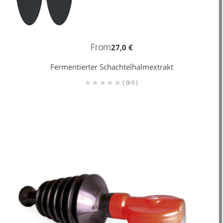
From
27,0 €
Fermentierter Schachtelhalmextrakt
(
0/5
)