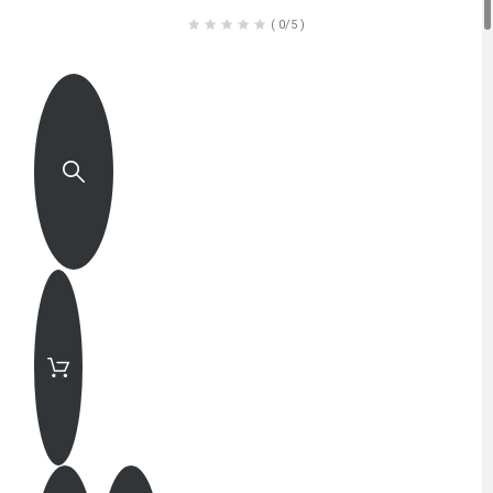
(
0/5
)