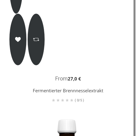
From
27,0 €
Fermentierter Brennnesselextrakt
(
0/5
)