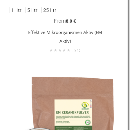
1 litr
5 litr
25 litr
From
8,0 €
Effektive Mikroorganismen Aktiv (EM
Aktiv)
(
0/5
)