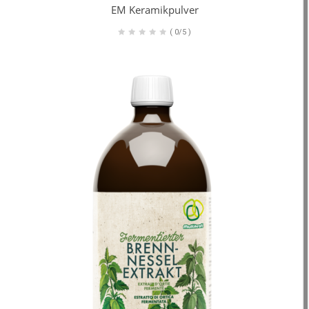
EM Keramikpulver
(
0/5
)