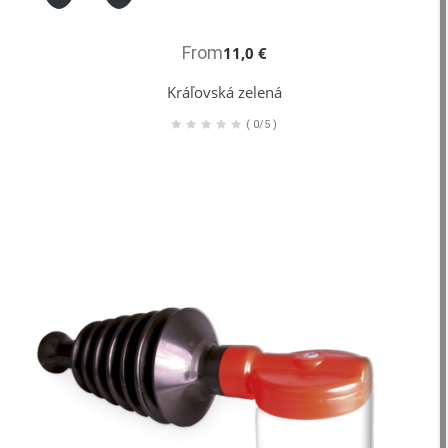
From
11,0 €
Kráľovská zelená
(
0/5
)