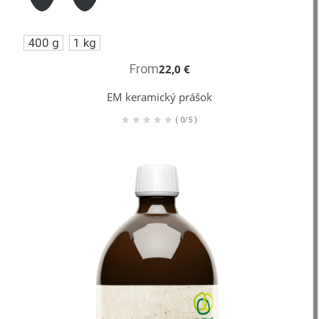
400 g
1 kg
From
22,0 €
EM keramický prášok
(
0/5
)