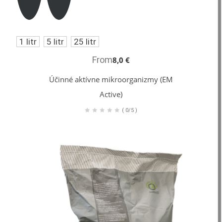
1 litr
5 litr
25 litr
From
8,0 €
Účinné aktívne mikroorganizmy (EM
Active)
(
0/5
)