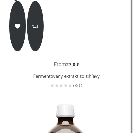
From
27,0 €
Fermentovaný extrakt zo žihľavy
(
0/5
)