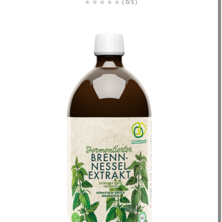
(
0/5
)