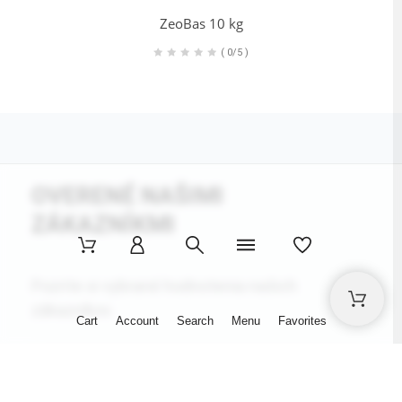
ZeoBas 10 kg
(
0/5
)
OVERENÉ NAŠIMI
ZÁKAZNÍKMI
Pozrite si vybrané hodnotenia našich
zákazníkov.
Cart
Account
Search
Menu
Favorites
Výhody:
Rychlé dodání