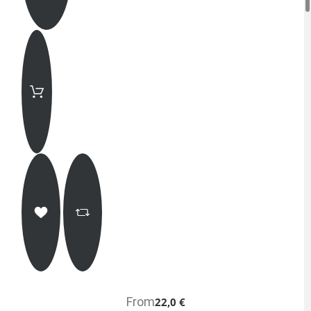
From
22,0 €