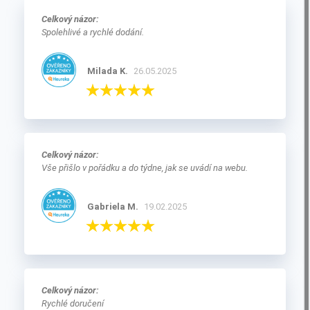
From
22,0 €
ZeoBas
(
0/5
)
OVĚŘENO NAŠIMI ZÁKAZNÍKY
Prohlédněte si vybraná hodnocení našich
zákazníků.
Celkový názor:
Spolehlivé a rychlé dodání.