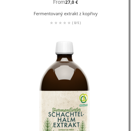
From
27,0 €
Fermentovaný extrakt z kopřivy
(
0/5
)