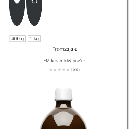
400 g
1 kg
From
22,0 €
EM keramický prášek
(
0/5
)