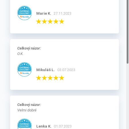
Milada K.
26.05.2025
Celkový názor:
Vše přišlo v pořádku a do týdne, jak se uvádí na webu.
Gabriela M.
19.02.2025
Celkový názor:
Rychlé doručení
Marie K.
27.11.2023