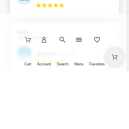
Celkový názor:
O.K.
Mikuláš L.
03.07.2023
Cart
Account
Search
Menu
Favorites
Celkový názor:
Velmi dobré
Lenka K.
01.07.2023