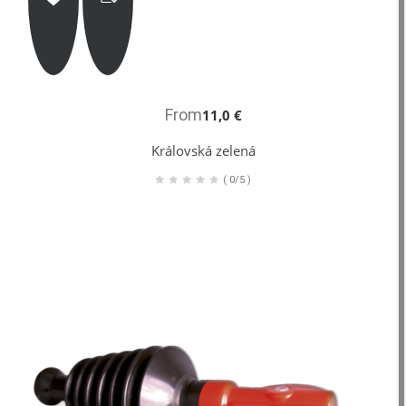
From
11,0 €
Královská zelená
(
0/5
)