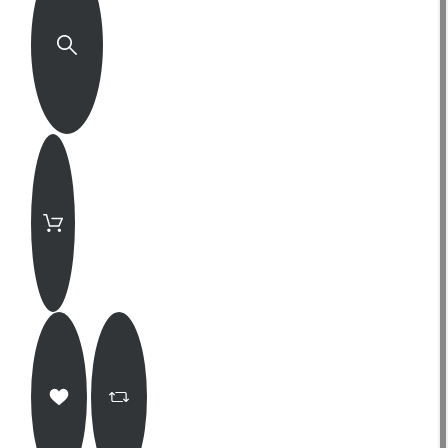
1 litr
5 litr
25 litr
From
8,0 €
Účinné aktivní mikroorganismy (EM
Active)
(
0/5
)