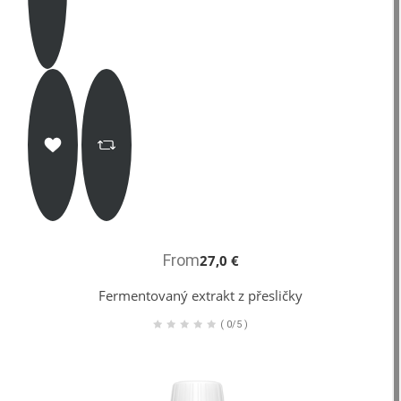
From
27,0 €
Fermentovaný extrakt z přesličky
(
0/5
)