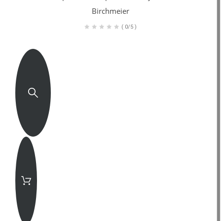
Birchmeier
(
0/5
)