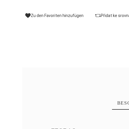
Zu den Favoriten hinzufügen
Přidat ke srovn
BES