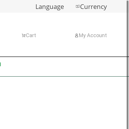
Language
Currency
Cart
My Account
n