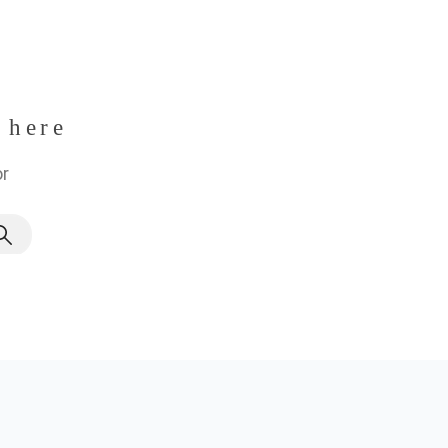
 here
or