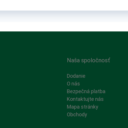
Naša spoločnosť
Dodanie
O nás
Bezpečná platba
Kontaktujte nás
Mapa stránky
Obchody