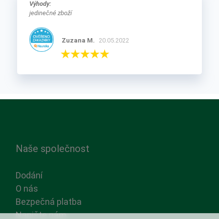
Výhody:
jedinečné zboží
Zuzana M.
20.05.2022
Naše společnost
Dodání
O nás
Bezpečná platba
Napište nám